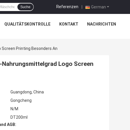
Referenzen
|
German
Suche
QUALITÄTSKONTROLLE
KONTAKT
NACHRICHTEN
 Screen Printing Besonders An
n-Nahrungsmittelgrad Logo Screen
Guangdong, China
Gongcheng
N/M
DT200ml
and AGB: