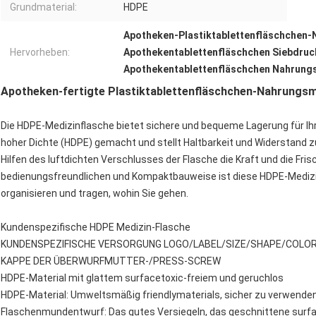
Grundmaterial:
HDPE
Apotheken-Plastiktablettenfläschchen-
Hervorheben:
Apothekentablettenfläschchen Siebdruc
Apothekentablettenfläschchen Nahrung
Apotheken-fertigte Plastiktablettenfläschchen-Nahrungsm
Die HDPE-Medizinflasche bietet sichere und bequeme Lagerung für Ihr
hoher Dichte (HDPE) gemacht und stellt Haltbarkeit und Widerstand zu
Hilfen des luftdichten Verschlusses der Flasche die Kraft und die Fris
bedienungsfreundlichen und Kompaktbauweise ist diese HDPE-Medizinf
organisieren und tragen, wohin Sie gehen.
Kundenspezifische HDPE Medizin-Flasche
KUNDENSPEZIFISCHE VERSORGUNG LOGO/LABEL/SIZE/SHAPE/COLO
KAPPE DER ÜBERWURFMUTTER-/PRESS-SCREW
HDPE-Material mit glattem surfacetoxic-freiem und geruchlos
HDPE-Material: Umweltsmäßig friendlymaterials, sicher zu verwende
Flaschenmundentwurf: Das gutes Versiegeln, das geschnittene surf