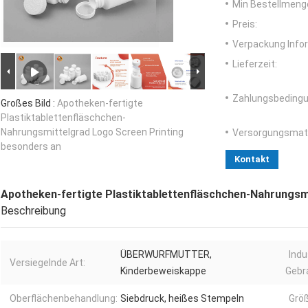
Min Bestellmeng
Preis:
Verpackung Info
Lieferzeit:
Zahlungsbedingu
Großes Bild :
Apotheken-fertigte
Plastiktablettenfläschchen-
Nahrungsmittelgrad Logo Screen Printing
Versorgungsmater
besonders an
Kontakt
Apotheken-fertigte Plastiktablettenfläschchen-Nahrungsm
Beschreibung
ÜBERWURFMUTTER,
Indu
Versiegelnde Art:
Kinderbeweiskappe
Gebr
Oberflächenbehandlung:
Siebdruck, heißes Stempeln
Größ