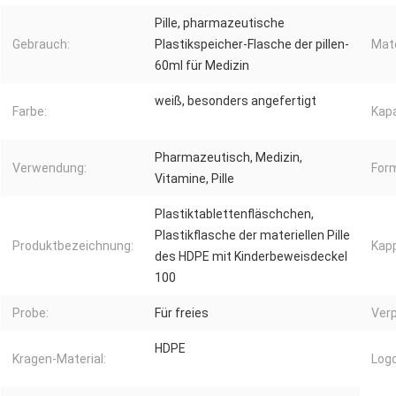
Pille, pharmazeutische
Gebrauch:
Plastikspeicher-Flasche der pillen-
Mate
60ml für Medizin
weiß, besonders angefertigt
Farbe:
Kapa
Pharmazeutisch, Medizin,
Verwendung:
For
Vitamine, Pille
Plastiktablettenfläschchen,
Plastikflasche der materiellen Pille
Produktbezeichnung:
Kap
des HDPE mit Kinderbeweisdeckel
100
Probe:
Für freies
Ver
HDPE
Kragen-Material:
Logo