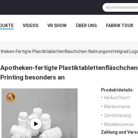
DUKTE
VIDEOS
VR SHOW
ÜBER UNS
FABRIK TOUR
theken-Fertigte Plastiktablettenfläschchen-Nahrungsmittelgrad Logo
Apotheken-fertigte Plastiktablettenfläschche
Printing besonders an
Produktdetails:
Herkunftsort:
Markenname:
Zertifizierung:
Modellnummer:
Zahlung und Vers