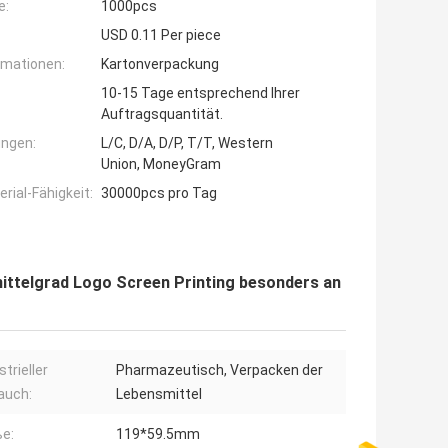
e:
1000pcs
USD 0.11 Per piece
rmationen:
Kartonverpackung
10-15 Tage entsprechend Ihrer
Auftragsquantität.
ngen:
L/C, D/A, D/P, T/T, Western
Union, MoneyGram
ial-Fähigkeit:
30000pcs pro Tag
ittelgrad Logo Screen Printing besonders an
strieller
Pharmazeutisch, Verpacken der
auch:
Lebensmittel
e:
119*59.5mm