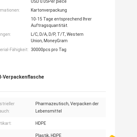
USD 0.05Per piece
rmationen:
Kartonverpackung
10-15 Tage entsprechend Ihrer
Auftragsquantität.
ngen:
L/C, D/A, D/P, T/T, Western
Union, MoneyGram
ial-Fähigkeit:
30000pcs pro Tag
l-Verpackenflasche
strieller
Pharmazeutisch, Verpacken der
auch:
Lebensmittel
tikart:
HDPE
Plastik, HDPE