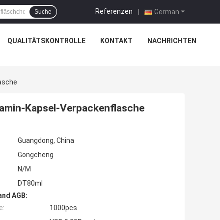
Referenzen
|
German
Suche
QUALITÄTSKONTROLLE
KONTAKT
NACHRICHTEN
lasche
tamin-Kapsel-Verpackenflasche
Guangdong, China
Gongcheng
N/M
DT80ml
and AGB:
e:
1000pcs