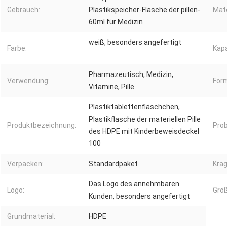
Gebrauch:
Plastikspeicher-Flasche der pillen-
Mate
60ml für Medizin
weiß, besonders angefertigt
Farbe:
Kapa
Pharmazeutisch, Medizin,
Verwendung:
For
Vitamine, Pille
Plastiktablettenfläschchen,
Plastikflasche der materiellen Pille
Produktbezeichnung:
Prob
des HDPE mit Kinderbeweisdeckel
100
Verpacken:
Standardpaket
Krag
Das Logo des annehmbaren
Logo:
Größ
Kunden, besonders angefertigt
Grundmaterial:
HDPE