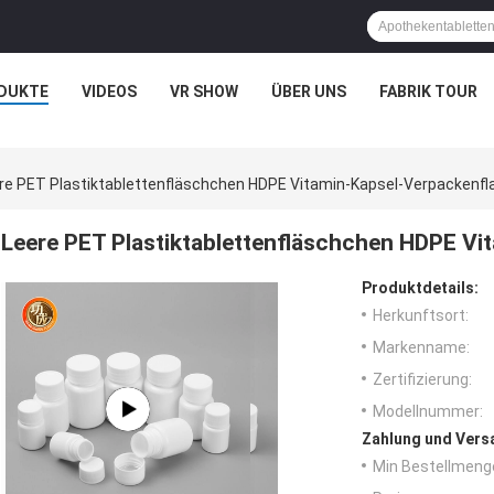
DUKTE
VIDEOS
VR SHOW
ÜBER UNS
FABRIK TOUR
re PET Plastiktablettenfläschchen HDPE Vitamin-Kapsel-Verpackenf
Leere PET Plastiktablettenfläschchen HDPE Vi
Produktdetails:
Herkunftsort:
Markenname:
Zertifizierung:
Modellnummer:
Zahlung und Vers
Min Bestellmeng