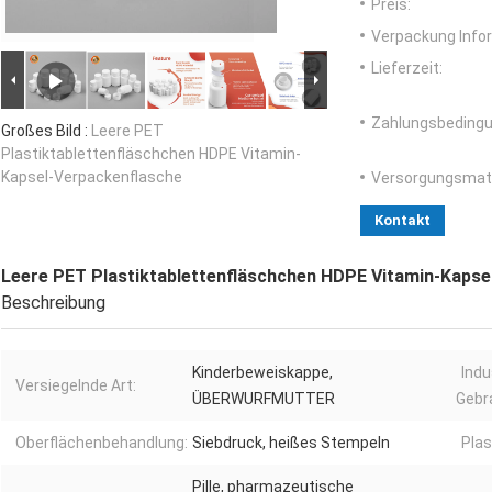
Preis:
Verpackung Info
Lieferzeit:
Zahlungsbedingu
Großes Bild :
Leere PET
Plastiktablettenfläschchen HDPE Vitamin-
Kapsel-Verpackenflasche
Versorgungsmater
Kontakt
Leere PET Plastiktablettenfläschchen HDPE Vitamin-Kapse
Beschreibung
Kinderbeweiskappe,
Indu
Versiegelnde Art:
ÜBERWURFMUTTER
Gebr
Oberflächenbehandlung:
Siebdruck, heißes Stempeln
Plas
Pille, pharmazeutische