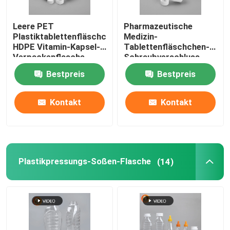
Plastikgewürz-Flaschen
Leere PET
Pharmazeutische
Plastiktablettenfläschchen
Medizin-
HDPE Vitamin-Kapsel-
Tablettenfläschchen-
Plastikstau-Flasche
Verpackenflasche
Schraubverschluss-
Pillen-Behälter
Bestpreis
Bestpreis
Plastikdesinfizierer-Flasche
Kontakt
Kontakt
Motoröl-Flasche
Fertigen Sie verpackende Kästen besonders an
Plastikpressungs-Soßen-Flasche
(14)
Plastikflüssige Flasche e