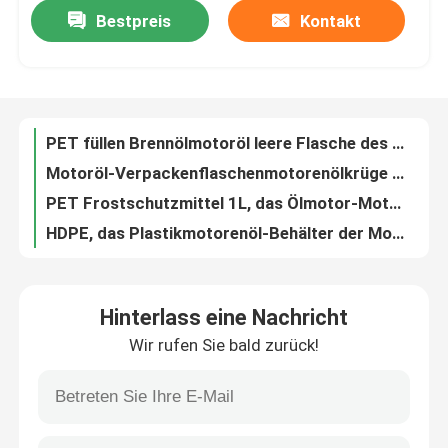
Bestpreis
Kontakt
PET füllen Brennölmotoröl leere Flasche des Schmiermittel-1000ml ab
Motoröl-Verpackenflaschenmotorenölkrüge HDPE 500ml 1000ml
VR Show
PET Frostschutzmittel 1L, das Ölmotor-Motoröl-Plastikflaschen-Antidiebstahl-Abdeckung schmiert
HDPE, das Plastikmotorenöl-Behälter der Motoröl-Flaschen-1L schmiert
Über uns
Soem-HDPE 1 Liter-Plastikschmiermittel-Flaschen-einfrierende Bremsöl-Antiflasche
PET 500ml verdickte Motoröl-Flaschen-Frostschutzmittel-Schmiermittel-Plastikflasche
Fabrik Tour
Motoröl-Flaschen-Überwurfmutter-Plastiktreibstoff-Flasche PET 1000ml 2000ml
Motoröl-Schmieröl-Flaschen-Plastiktreibstoff-Flasche 1L 2L
Qualitätskontrolle
Motoröl HDPE 1L 2L füllt leere Plastikmotorenöl-Flasche ab
Motoröl-Flasche kundenspezifischer Logo Lubricating Oil Bottle des Frostschutzmittel-1L
Kontakt
Hinterlass eine Nachricht
Motoröl-Flasche leerer HDPE Motorenöl-Behälter SGS 1000ml
Wir rufen Sie bald zurück!
HDPE Benzin-Plastikflaschen-Motoröl-Flasche mit Schraubverschluss
Nachrichten
Leere HDPE Motoröl-Verpackenflasche 1 Liter-Plastikmotorenöl-Behälter
HDPE 2 Liter-Motorenöl-Krug-Plastikschmieröl-Flasche
Plastiktablettenfläschchen
Festes Struktur-Benzinmotor-Motoröl-Flaschen-Marine-Blau-Schmiermittel-Plastikflasche