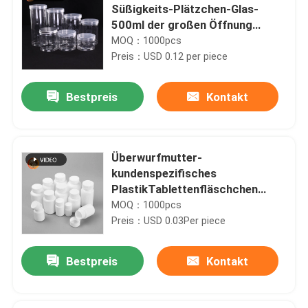
Süßigkeits-Plätzchen-Glas-
500ml der großen Öffnung
Nahrungsmittelmit
MOQ：1000pcs
Schraubverschluss- Deckeln
Preis：USD 0.12 per piece
Bestpreis
Kontakt
Überwurfmutter-
kundenspezifisches
PlastikTablettenfläschchen
60ml
MOQ：1000pcs
Preis：USD 0.03Per piece
Bestpreis
Kontakt