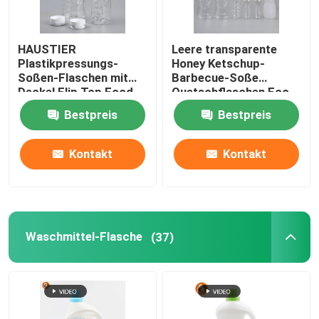
HAUSTIER
Leere transparente
Plastikpressungs-
Honey Ketschup-
Soßen-Flaschen mit
Barbecue-Soße
Deckel Flip Top Food
Quetschflaschen Eco
Grade
freundlich
Bestpreis
Bestpreis
Kontakt
Kontakt
Waschmittel-Flasche
(37)