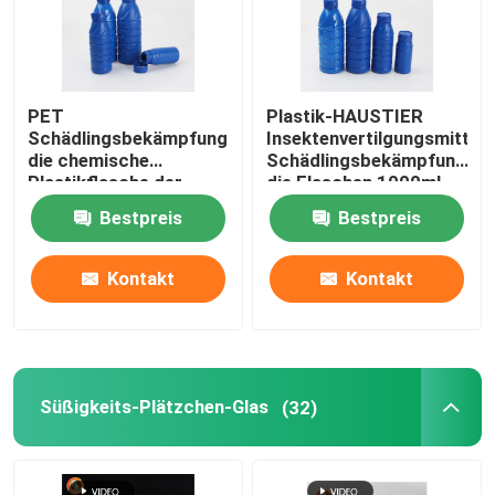
PET
Plastik-HAUSTIER
Schädlingsbekämpfungsmittel,
Insektenvertilgungsmittel-
die chemische
Schädlingsbekämpfungsmit
Plastikflasche der
die Flaschen 1000ml
Flaschen-100ml 200ml
verpacken
Bestpreis
Bestpreis
500ml 1000ml
verpacken
Kontakt
Kontakt
Süßigkeits-Plätzchen-Glas
(32)