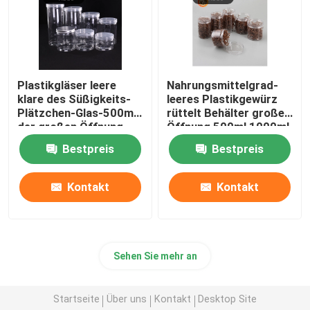
Plastikgläser leere
Nahrungsmittelgrad-
klare des Süßigkeits-
leeres Plastikgewürz
Plätzchen-Glas-500ml
rüttelt Behälter großer
der großen Öffnung
Öffnung 500ml 1000ml
Nahrungsmittelmit
Plastik
Bestpreis
Bestpreis
Schraubverschluss-
Deckeln
Kontakt
Kontakt
Sehen Sie mehr an
Startseite
Über uns
Kontakt
Desktop Site