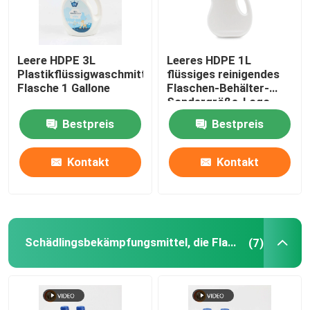
Leere HDPE 3L
Leeres HDPE 1L
Plastikflüssigwaschmittel-
flüssiges reinigendes
Flasche 1 Gallone
Flaschen-Behälter-
Sondergröße-Logo
Bestpreis
Bestpreis
Kontakt
Kontakt
Schädlingsbekämpfungsmittel, die Flaschen verpacken
(7)