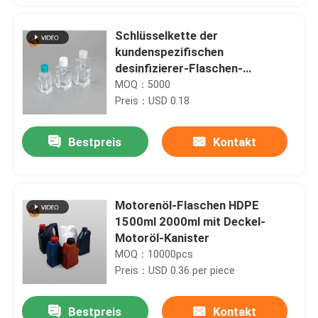
Schlüsselkette der
kundenspezifischen
desinfizierer-Flaschen-
Handdesinfizierer-Flasche der
MOQ：5000
Taschen-30ML Plastik
Preis：USD 0.18
Bestpreis
Kontakt
Motorenöl-Flaschen HDPE
1500ml 2000ml mit Deckel-
Motoröl-Kanister
MOQ：10000pcs
Preis：USD 0.36 per piece
Bestpreis
Kontakt