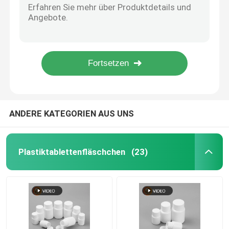
Einfrierende Motoröl-Plastikflaschen-kundenspezifische Aufkleber-Benzin-Brennstoff-Antiflasche
Plastikpressungs-Soßen-Flasche
Kundenspezifisches leeres HDPE 2-Liter-Motoröl-Behälter-Motorenölflasche
Leere Benzinmotor-Motoröl-Heizöl-Schmiermittel-Motoröl-HDPE-Kunststoffflasche
Benzin-Motorenölmaschinenbrennölhdpeschmiermittelflasche des freies Beispielleere PET 1l
Waschmittel-Flasche
1 Liter Motoröl-Plastikflaschen-HDPE-leeres Schmieröl-Benzin Plastikflasche
Schädlingsbekämpfungsmittel, die Flaschen verpacke
ANDERE KATEGORIEN AUS UNS
Süßigkeits-Plätzchen-Glas
Plastiktablettenfläschchen
(23)
Plastikflaschenkapsel
Plastikflaschen-Vorformling
Plastikwürzflaschen