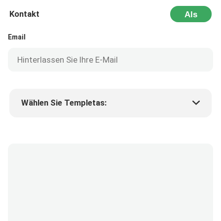
Kontakt
Als
Nächstes
Email
Wählen Sie Templetas:
Preis des Produkts
Min.order quantity
Fordern Sie Muster an
Mehr Details