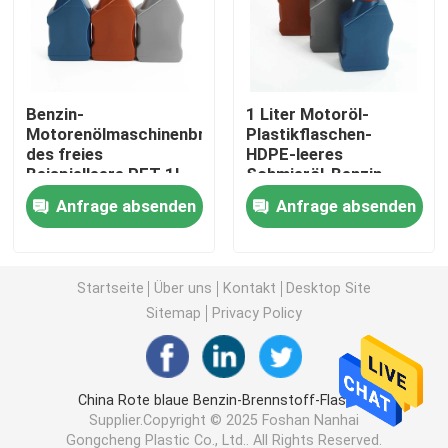
Plastikpressungs-Soßen-Flasche
Benzin-
1 Liter Motoröl-
Waschmittel-Flasche
Motorenölmaschinenbrennölhdpeschmiermittelflasch
Plastikflaschen-
des freies
HDPE-leeres
Beispielleere PET 1l
Schmieröl-Benzin
Schädlingsbekämpfungsmittel, die Flaschen verpacke
Plastikflasche
Anfrage absenden
Anfrage absenden
Süßigkeits-Plätzchen-Glas
Startseite
Über uns
Kontakt
Desktop Site
Plastikflaschenkapsel
Sitemap
Privacy Policy
Plastikflaschen-Vorformling
China Rote blaue Benzin-Brennstoff-Flasche
Supplier.Copyright © 2025 Foshan Nanhai
Plastikwürzflaschen
Gongcheng Plastic Co., Ltd.. All Rights Reserved.