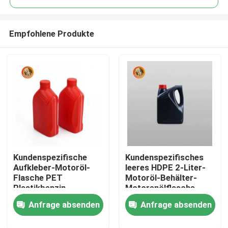
Empfohlene Produkte
Kundenspezifische
Kundenspezifisches
Startseite
Aufkleber-Motoröl-
leeres HDPE 2-Liter-
Flasche PET
Motoröl-Behälter-
Plastikbenzin-
Motorenölflasche
Produkte
Schmiermittel-
Anfrage absenden
Anfrage absenden
Flasche
Videos