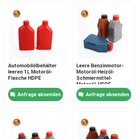
VR Show
Über uns
Fabrik Tour
Automobilölbehälter
Leere Benzinmotor-
leeren 1L Motoröl-
Motoröl-Heizöl-
Qualitätskontrolle
Flasche HDPE
Schmiermittel-
Motoröl-HDPE-
Kunststoffflasche
Anfrage absenden
Anfrage absenden
Kontakt
Nachrichten
Plastiktablettenfläschchen