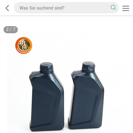
2
/
7