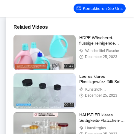
Kontaktieren Sie Uns
Related Videos
HDPE Wäscherei-
flüssige reinigende
Plastikflaschen mit
Waschmittel-Flasche
messender Gallone
December 25, 2023
3000ml der Kappen-1
00:47
Leeres klares
Plastikgewürz füllt Salz
Shaker Seasoning Jars
Kunststoff-
Bulk HAUSTIER 100Ml
Gewürzflasche
December 25, 2023
250Ml ab
00:45
HAUSTIER klares
Süßigkeits-Plätzchen-
Glas 1500ml Honey
Haustierglas
Food Packaging