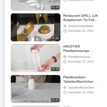
December 25, 2023
00:44
Restaurant GRILL Luft-
Bratpfannen-Tin Foil-
Behälter Rechteck-zum
Verpackungskästen
Mitnehmenaluminiumfolie
December 25, 2023
Pan
00:33
HAUSTIER
Plastikpressungs-
Soßen-Flaschen mit
Plastikpressungs-
Deckel Flip Top Food
Soßen-Flasche
December 25, 2023
Grade
00:38
Plastikmedizin-
Tablettenfläschchen mit
leeren Plastikvitamin-
Tablettenfläschchen
Flaschen des
December 25, 2023
Eichmeister-200ml
00:32