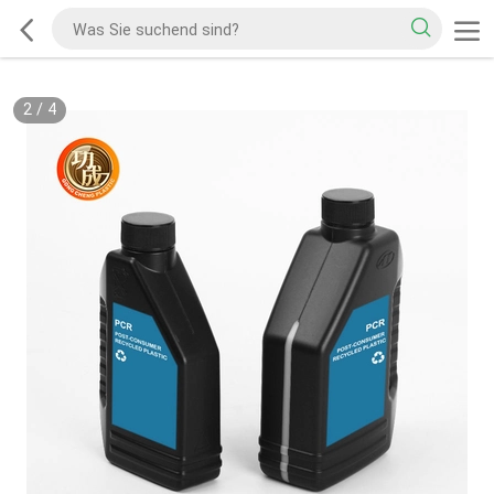
2
/
4