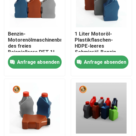
VR Show
Benzin-
1 Liter Motoröl-
Über uns
Motorenölmaschinenbrennölhdpeschmiermittelflasch
Plastikflaschen-
des freies
HDPE-leeres
Beispielleere PET 1l
Schmieröl-Benzin
Fabrik Tour
Plastikflasche
Anfrage absenden
Anfrage absenden
Qualitätskontrolle
Kontakt
Nachrichten
Plastiktablettenfläschchen