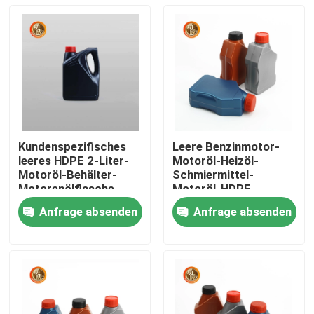
Kundenspezifisches
Leere Benzinmotor-
leeres HDPE 2-Liter-
Motoröl-Heizöl-
Motoröl-Behälter-
Schmiermittel-
Motorenölflasche
Motoröl-HDPE-
Kunststoffflasche
Anfrage absenden
Anfrage absenden
Startseite
Produkte
Videos