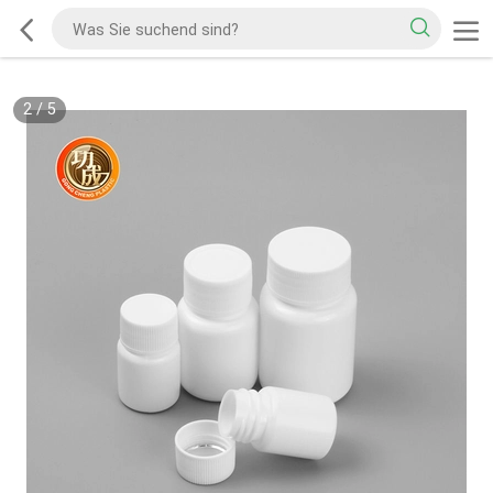
2
/
5