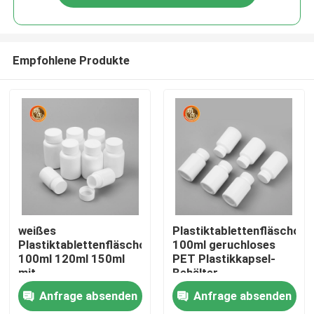
Empfohlene Produkte
Startseite
weißes
Plastiktablettenfläschche
Plastiktablettenfläschchen
100ml geruchloses
100ml 120ml 150ml
PET Plastikkapsel-
Produkte
mit
Behälter
Schraubverschluss-
Anfrage absenden
Anfrage absenden
Videos