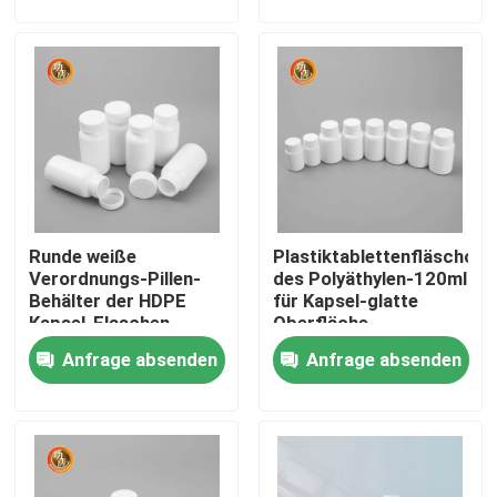
VR Show
Über uns
Fabrik Tour
Runde weiße
Plastiktablettenfläschche
Qualitätskontrolle
Verordnungs-Pillen-
des Polyäthylen-120ml
Behälter der HDPE
für Kapsel-glatte
Kapsel-Flaschen-
Oberfläche
Kontakt
100ml 150ml 200ml
Anfrage absenden
Anfrage absenden
Nachrichten
Plastiktablettenfläschchen