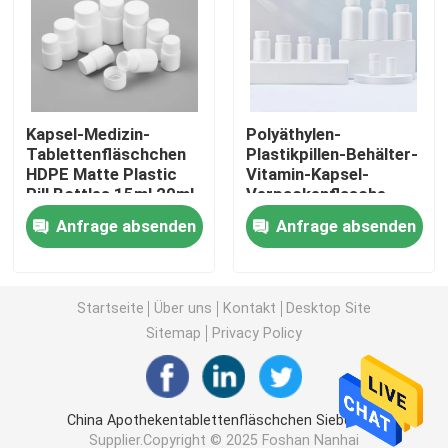
Plastikpressungs-Soßen-Flasche
Waschmittel-Flasche
Kapsel-Medizin-
Polyäthylen-
Tablettenfläschchen
Plastikpillen-Behälter-
HDPE Matte Plastic
Vitamin-Kapsel-
Schädlingsbekämpfungsmittel, die Flaschen verpacke
Pill Bottles 15ml 20ml
Verpackenflasche
30ml
Anfrage absenden
Anfrage absenden
Süßigkeits-Plätzchen-Glas
Plastikflaschenkapsel
Startseite
Über uns
Kontakt
Desktop Site
Sitemap
Privacy Policy
Plastikflaschen-Vorformling
China Apothekentablettenfläschchen Siebdruck
Plastikwürzflaschen
Supplier.Copyright © 2025 Foshan Nanhai