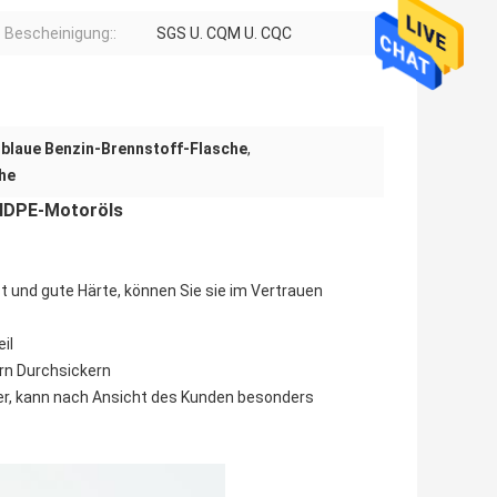
Bescheinigung::
SGS U. CQM U. CQC
 blaue Benzin-Brennstoff-Flasche
,
he
 HDPE-Motoröls
t und gute Härte, können Sie sie im Vertrauen
il
ern Durchsickern
ller, kann nach Ansicht des Kunden besonders