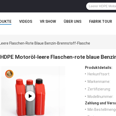
DUKTE
VIDEOS
VR SHOW
ÜBER UNS
FABRIK TOUR
Leere Flaschen-Rote Blaue Benzin-Brennstoff-Flasche
HDPE Motoröl-leere Flaschen-rote blaue Benzi
Produktdetails:
Herkunftsort:
Markenname:
Zertifizierung:
Modellnummer:
Zahlung und Vers
Min Bestellmeng