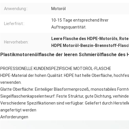
Anwendung::
Motoröl
10-15 Tage entsprechend Ihrer
Lieferfrist::
Auftragsquantität.
Leere Flasche des HDPE-Motoröls
,
Rote
Hervorheben:
HDPE Motoröl-Benzin-Brennstoff-Flasc
Plastikmotorenölflasche der leeren Schmierölflasche des
PROFESSIONELLE KUNDENSPEZIFISCHE MOTORÖL-FLASCHE
HDPE-Material der hohen Qualität: HDPE hat helle Oberfläche, hochfes
verwenden.
Glatte Oberfläche: Einteiliger Blasformenprozeß, monostabiles Formte
Siegelflaschenkapselentwurf: Feste Struktur, gute Dichtung, verhind
Verschiedene Spezifikationen sind verfügbar: Geliefert durch Herste
angefertigt werden
Anforderungen