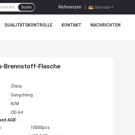
Referenzen
|
German
Suche
QUALITÄTSKONTROLLE
KONTAKT
NACHRICHTEN
n-Brennstoff-Flasche
China
Gongcheng
N/M
OD-64
and AGB:
e:
10000pcs