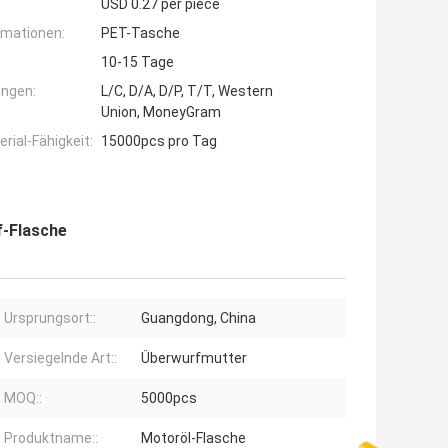
USD 0.27 per piece
rmationen:
PET-Tasche
10-15 Tage
ngen:
L/C, D/A, D/P, T/T, Western
Union, MoneyGram
ial-Fähigkeit:
15000pcs pro Tag
f-Flasche
Ursprungsort::
Guangdong, China
Versiegelnde Art::
Überwurfmutter
MOQ::
5000pcs
Produktname::
Motoröl-Flasche