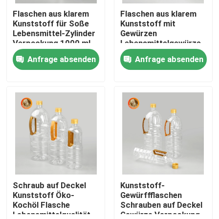
Flaschen aus klarem
Flaschen aus klarem
Kunststoff für Soße
Kunststoff mit
VR Show
Lebensmittel-Zylinder
Gewürzen
Verpackung 1000 ml-
Lebensmittelgewürze
1800 ml Kapazität
Verpackung 1800 ml
Anfrage absenden
Anfrage absenden
Über uns
Kapazität
Fabrik Tour
Qualitätskontrolle
Kontakt
Nachrichten
Schraub auf Deckel
Kunststoff-
Kunststoff Öko-
Gewürffflaschen
Kochöl Flasche
Schrauben auf Deckel
Plastiktablettenfläschchen
Lebensmittelqualität
Gewürze Verpackung