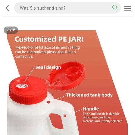
2
/
6