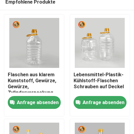
Empfohlene Produkte
Flaschen aus klarem
Lebensmittel-Plastik-
Kunststoff, Gewürze,
Kühlstoff-Flaschen
Gewürze,
Schrauben auf Deckel
Zylinderverpackung
Startseite
1000 ml-1800 ml
Anfrage absenden
Anfrage absenden
Produkte
Videos