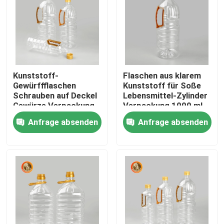
VR Show
Über uns
Kunststoff-
Flaschen aus klarem
Gewürffflaschen
Kunststoff für Soße
Fabrik Tour
Schrauben auf Deckel
Lebensmittel-Zylinder
Gewürze Verpackung
Verpackung 1000 ml-
1000ml-1800ml
1800 ml Kapazität
Anfrage absenden
Anfrage absenden
Qualitätskontrolle
Kapazität
Kontakt
Nachrichten
Plastiktablettenfläschchen