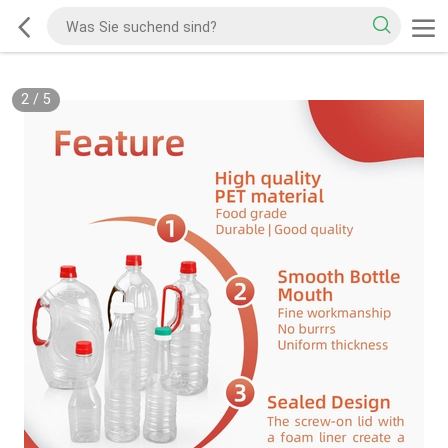
2
/
5