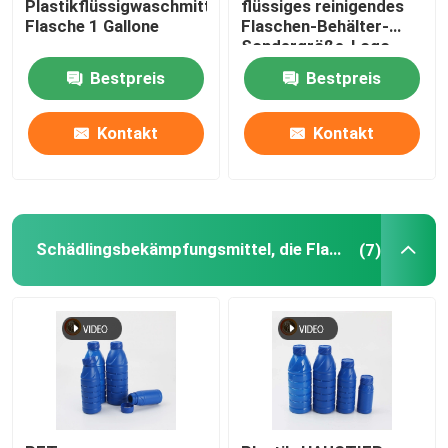
Plastikflüssigwaschmittel-
flüssiges reinigendes
Flasche 1 Gallone
Flaschen-Behälter-
Sondergröße-Logo
Plastikgewürz-Flaschen
Bestpreis
Bestpreis
Plastikstau-Flasche
Kontakt
Kontakt
Plastikdesinfizierer-Flasche
Motoröl-Flasche
Schädlingsbekämpfungsmittel, die Flaschen verpacken
(7)
Fertigen Sie verpackende Kästen besonders an
Plastikflüssige Flasche e