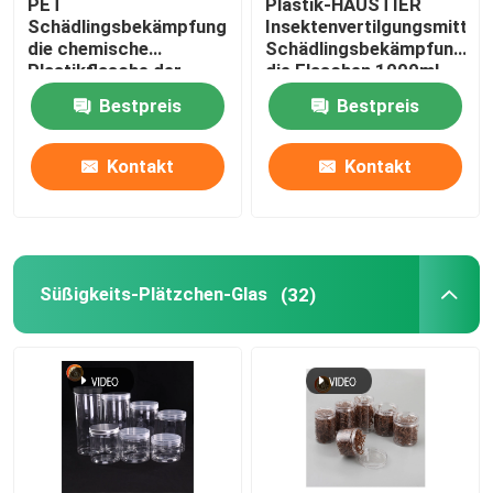
PET
Plastik-HAUSTIER
Schädlingsbekämpfungsmittel,
Insektenvertilgungsmittel-
die chemische
Schädlingsbekämpfungsmit
Plastikflasche der
die Flaschen 1000ml
Flaschen-100ml 200ml
verpacken
Bestpreis
Bestpreis
500ml 1000ml
verpacken
Kontakt
Kontakt
Süßigkeits-Plätzchen-Glas
(32)