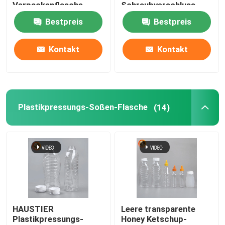
Verpackenflasche
Schraubverschluss-
Pillen-Behälter
Bestpreis
Bestpreis
VR Show
Kontakt
Kontakt
Über uns
Fabrik Tour
Plastikpressungs-Soßen-Flasche
(14)
Qualitätskontrolle
Kontakt
Nachrichten
HAUSTIER
Leere transparente
Plastikpressungs-
Honey Ketschup-
Plastiktablettenfläschchen