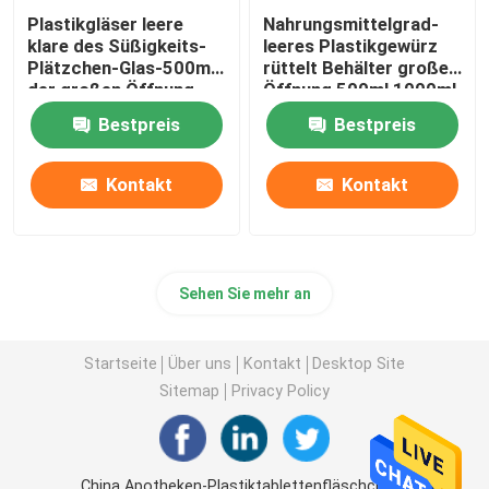
Plastikgläser leere
Nahrungsmittelgrad-
klare des Süßigkeits-
leeres Plastikgewürz
Plätzchen-Glas-500ml
rüttelt Behälter großer
der großen Öffnung
Öffnung 500ml 1000ml
Nahrungsmittelmit
Plastik
Bestpreis
Bestpreis
Schraubverschluss-
Deckeln
Kontakt
Kontakt
Sehen Sie mehr an
Startseite
Über uns
Kontakt
Desktop Site
Sitemap
Privacy Policy
China Apotheken-Plastiktablettenfläschchen-