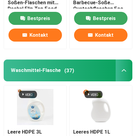
Soßen-Flaschen mit
Barbecue-Soße
Deckel Flip Top Food
Quetschflaschen Eco
Grade
freundlich
Plastikpressungs-Soßen-Flasche
Bestpreis
Bestpreis
Kontakt
Kontakt
Waschmittel-Flasche
Schädlingsbekämpfungsmittel, die Flaschen verpacke
Waschmittel-Flasche
(37)
Süßigkeits-Plätzchen-Glas
Plastikflaschenkapsel
Plastikflaschen-Vorformling
Plastikwürzflaschen
Leere HDPE 3L
Leeres HDPE 1L