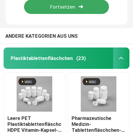
ANDERE KATEGORIEN AUS UNS
Plastiktablettenfläschchen
(23)
Startseite
Produkte
Leere PET
Pharmazeutische
Plastiktablettenfläschchen
Medizin-
HDPE Vitamin-Kapsel-
Tablettenfläschchen-
Videos