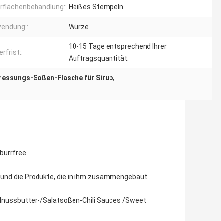
rflächenbehandlung::
Heißes Stempeln
endung::
Würze
10-15 Tage entsprechend Ihrer
erfrist::
Auftragsquantität.
pressungs-Soßen-Flasche für Sirup
,
burrfree
nd die Produkte, die in ihm zusammengebaut
ussbutter-/Salatsoßen-Chili Sauces /Sweet