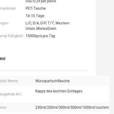
USD 0.29 per piece
rmationen:
PET-Tasche
10-15 Tage
ngen:
L/C, D/A, D/P, T/T, Western
Union, MoneyGram
ial-Fähigkeit:
15000pcs pro Tag
0ml
dukt-Name::
Würzquetschflasche
Kappe des leichten Schlages
siegelnde Art::
ice::
230ml/250ml/300ml/500ml/1000ml/custom