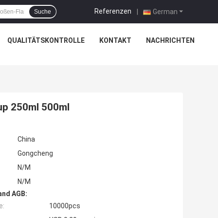
Referenzen
|
German
Suche
QUALITÄTSKONTROLLE
KONTAKT
NACHRICHTEN
rup 250ml 500ml
China
Gongcheng
N/M
N/M
and AGB:
e:
10000pcs