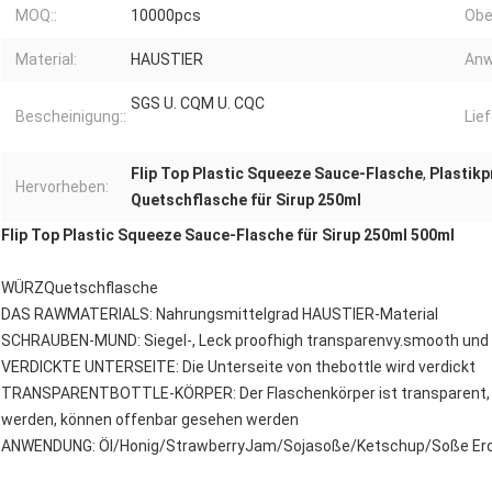
MOQ::
10000pcs
Obe
Material:
HAUSTIER
Anw
SGS U. CQM U. CQC
Bescheinigung::
Lief
Flip Top Plastic Squeeze Sauce-Flasche
,
Plastik
Hervorheben:
Quetschflasche für Sirup 250ml
Flip Top Plastic Squeeze Sauce-Flasche für Sirup 250ml 500ml
WÜRZQuetschflasche
DAS RAWMATERIALS: Nahrungsmittelgrad HAUSTIER-Material
SCHRAUBEN-MUND: Siegel-, Leck proofhigh transparenvy.smooth und 
VERDICKTE UNTERSEITE: Die Unterseite von thebottle wird verdickt
TRANSPARENTBOTTLE-KÖRPER: Der Flaschenkörper ist transparent, u
werden, können offenbar gesehen werden
ANWENDUNG: Öl/Honig/StrawberryJam/Sojasoße/Ketschup/Soße Erdn