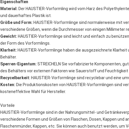
Eigenschaften
Material:
Der HAUSTIER-Vorformling wird vom Harz des Polyethylente
und dauerhaftes Plastik ist.
Größe und Form:
HAUSTIER-Vorformlinge sind normalerweise mit verl
verschiedene Größen, wenn die Durchmesser von einigen Millimeter rei
Gewicht:
HAUSTIER-Vorformlinge sind leicht und einfach zu benützen
der Form des Vorformlings.
Klarheit:
HAUSTIER-Vorformlinge haben die ausgezeichnete Klarheit un
Behälter.
Sperren-Eigentum:
STREICHELN Sie vorfabrizierte Komponenten, gutes
des Behälters vor externen Faktoren wie Sauerstoff und Feuchtigkeit
Recycelbarkeit:
HAUSTIER-Vorformlinge sind recyclebar und eine umw
Kosten:
Die Produktionskosten von HAUSTIER-Vorformlingen sind verhä
kosteneffektive Wahl für Hersteller.
Vorteile
HAUSTIER-Vorformlinge sind in der Nahrungsmittel- und Getränkeverp
verschiedene Formen und Größen von Flaschen, Dosen, Kappen und a
Flaschenmünder, Kappen, etc. Sie können auch benutzt werden, um 