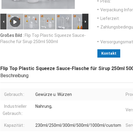
Preis:
Verpackung Info
Lieferzeit:
Zahlungsbedingu
Großes Bild :
Flip Top Plastic Squeeze Sauce-
Flasche für Sirup 250ml 500ml
Versorgungsmater
Kontakt
Flip Top Plastic Squeeze Sauce-Flasche für Sirup 250ml 50
Beschreibung
Gebrauch::
Gewürze u. Würzen
Pro
Industrieller
Nahrung,
Ver
Gebrauch::
Kapazität::
230ml/250ml/300ml/500ml/1000ml/custom
Serv