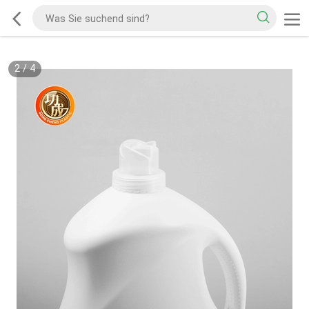
2
/
4