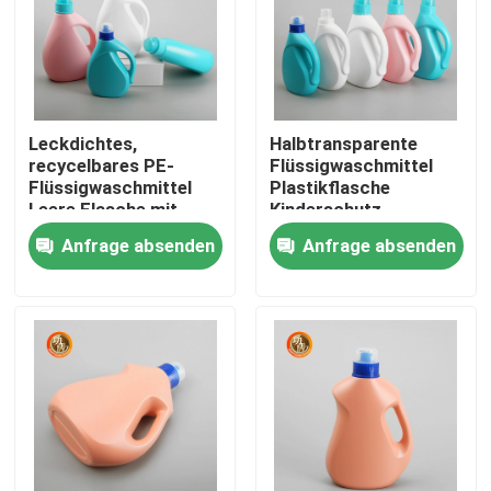
VR Show
Über uns
Leckdichtes,
Halbtransparente
recycelbares PE-
Flüssigwaschmittel
Flüssigwaschmittel
Plastikflasche
Fabrik Tour
Leere Flasche mit
Kinderschutz
Schraubkappe
Anfrage absenden
Anfrage absenden
Qualitätskontrolle
Kontakt
Nachrichten
Plastiktablettenfläschchen