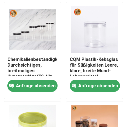
Chemikalienbeständigkeit
CQM Plastik-Keksglas
Durchsichtiges,
für Süßigkeiten Leere,
breitmaliges
klare, breite Mund-
Kunststoffgefäß für
Lebensmittel-
Haustiere mit Deckel
Speicher
Anfrage absenden
Anfrage absenden
Startseite
Produkte
Videos