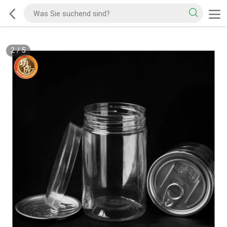
2
/
5