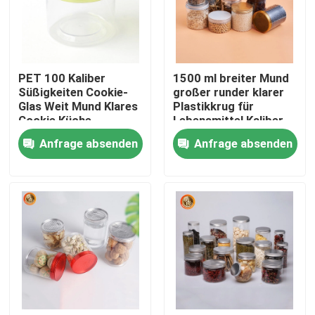
VR Show
PET 100 Kaliber
1500 ml breiter Mund
Über uns
Süßigkeiten Cookie-
großer runder klarer
Glas Weit Mund Klares
Plastikkrug für
Cookie Küche
Lebensmittel Kaliber
Fabrik Tour
Lebensmittel-Glas
100
Anfrage absenden
Anfrage absenden
Qualitätskontrolle
Kontakt
Nachrichten
Plastiktablettenfläschchen