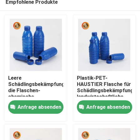
Empfohlene Produkte
Leere
Plastik-PET-
Schädlingsbekämpfungsmittel,
HAUSTIER Flasche für
die Flaschen-
Schädlingsbekämpfungsmi
chemische
landwirtschaftliche
Startseite
Plastikflasche 500ml
Flüssigdünger-
Anfrage absenden
Anfrage absenden
1000ml verpacken
Flasche 500ml 1000ml
Produkte
Videos