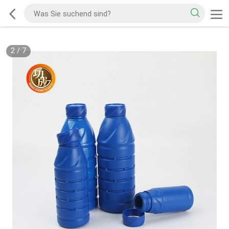
2
/
7