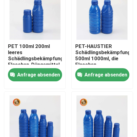
VR Show
Über uns
PET 100ml 200ml
PET-HAUSTIER
leeres
Schädlingsbekämpfungsmi
Fabrik Tour
Schädlingsbekämpfungsmittel-
500ml 1000ml, die
Flaschen-Düngemittel
Flaschen-
für chemische
landwirtschaftliche
Anfrage absenden
Anfrage absenden
Qualitätskontrolle
Flüssigkeit
Chemikalienlager-
Flasche verpacken
Kontakt
Nachrichten
Plastiktablettenfläschchen