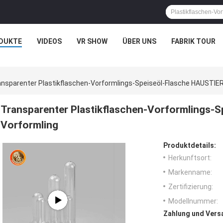
DUKTE
VIDEOS
VR SHOW
ÜBER UNS
FABRIK TOUR
ansparenter Plastikflaschen-Vorformlings-Speiseöl-Flasche HAUSTIER
Transparenter Plastikflaschen-Vorformlings-
Vorformling
Produktdetails:
Herkunftsort:
Markenname:
Zertifizierung:
Modellnummer:
Zahlung und Vers