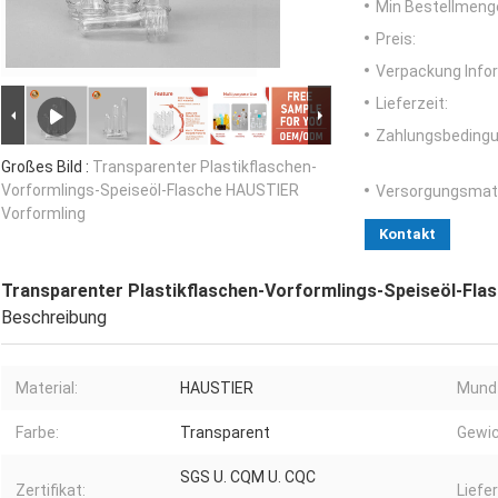
Min Bestellmeng
Preis:
Verpackung Info
Lieferzeit:
Zahlungsbedingu
Großes Bild :
Transparenter Plastikflaschen-
Vorformlings-Speiseöl-Flasche HAUSTIER
Versorgungsmater
Vorformling
Kontakt
Transparenter Plastikflaschen-Vorformlings-Speiseöl-Fl
Beschreibung
Material:
HAUSTIER
Mund
Farbe:
Transparent
Gewic
SGS U. CQM U. CQC
Zertifikat:
Liefer