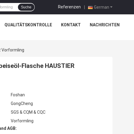
Referenzen
|
German
Suche
QUALITÄTSKONTROLLE
KONTAKT
NACHRICHTEN
 Vorformling
Speiseöl-Flasche HAUSTIER
Foshan
GongCheng
SGS & CQM & CQC
Vorformling
and AGB: