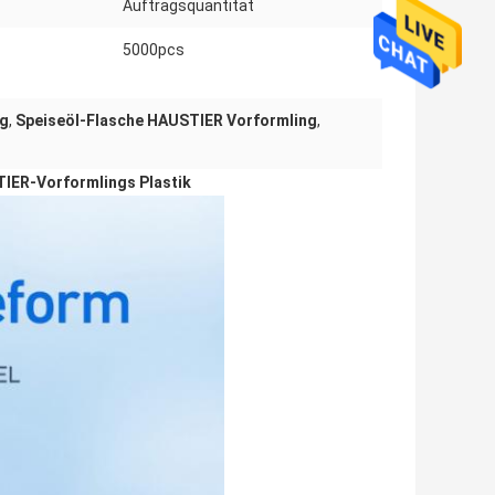
Auftragsquantität
5000pcs
ng
,
Speiseöl-Flasche HAUSTIER Vorformling
,
IER-Vorformlings Plastik