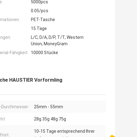
e:
5000pcs
0.05/pcs
rmationen:
PET-Tasche
15 Tage
ngen:
L/C, D/A, D/P, T/T, Western
Union, MoneyGram
ial-Fähigkeit:
10000 Stücke
asche HAUSTIER Vorformling
-Durchmesser:
25mm - 55mm
ht:
28g 35g 48g 75g
10-15 Tage entsprechend Ihrer
frist: