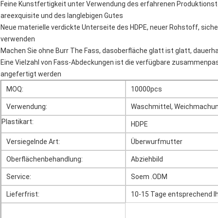
Feine Kunstfertigkeit unter Verwendung des erfahrenen Produktion
areexquisite und des langlebigen Gutes
Neue materielle verdickte Unterseite des HDPE, neuer Rohstoff, siche
verwenden
Machen Sie ohne Burr The Fass, dasoberfläche glatt ist glatt, dauer
Eine Vielzahl von Fass-Abdeckungen ist die verfügbare zusammenp
angefertigt werden
MOQ:
10000pcs
Verwendung:
Waschmittel, Weichmachungs
Plastikart:
HDPE
Versiegelnde Art:
Überwurfmutter
Oberflächenbehandlung:
Abziehbild
Service:
Soem .ODM
Lieferfrist:
10-15 Tage entsprechend Ih