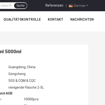
Referenzen
|
German
Suche
QUALITÄTSKONTROLLE
KONTAKT
NACHRICHTEN
ml 5000ml
Guangdong, China
Gongcheng
SGS & CQM & CQC
reinigende Flasche 2-5L
and AGB:
e:
10000pcs