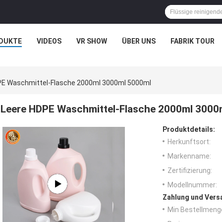
DUKTE
VIDEOS
VR SHOW
ÜBER UNS
FABRIK TOUR
PE Waschmittel-Flasche 2000ml 3000ml 5000ml
Leere HDPE Waschmittel-Flasche 2000ml 3000
Produktdetails:
Herkunftsort:
Markenname:
Zertifizierung:
Modellnummer:
Zahlung und Vers
Min Bestellmeng