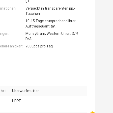
$1
rmationen:
Verpackt in transparenten pp.-
Taschen.
10-15 Tage entsprechend Ihrer
Auftragsquantität.
ngen:
MoneyGram, Western Union, D/P,
D/A
ial-Fähigkeit:
7000pcs pro Tag
 Art:
Überwurfmutter
HDPE