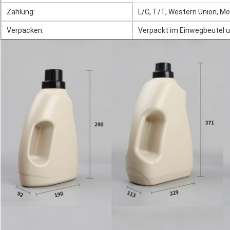
Zahlung:
L/C, T/T, Western Union, M
Verpacken:
Verpackt im Einwegbeutel un