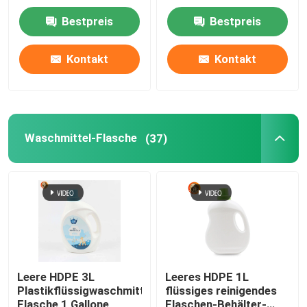
Grade
freundlich
Bestpreis
Bestpreis
VR Show
Kontakt
Kontakt
Über uns
Fabrik Tour
Waschmittel-Flasche
(37)
Qualitätskontrolle
Kontakt
Nachrichten
Leere HDPE 3L
Leeres HDPE 1L
Plastikflüssigwaschmittel-
flüssiges reinigendes
Plastiktablettenfläschchen
Flasche 1 Gallone
Flaschen-Behälter-