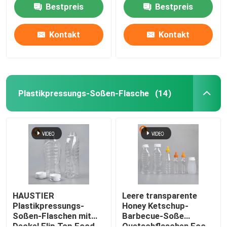
Pillen-Behälter
Bestpreis
Bestpreis
Kontakt
Kontakt
Plastikpressungs-Soßen-Flasche
(14)
Startseite
Produkte
HAUSTIER
Leere transparente
Plastikpressungs-
Honey Ketschup-
Soßen-Flaschen mit
Barbecue-Soße
Videos
Deckel Flip Top Food
Quetschflaschen Eco