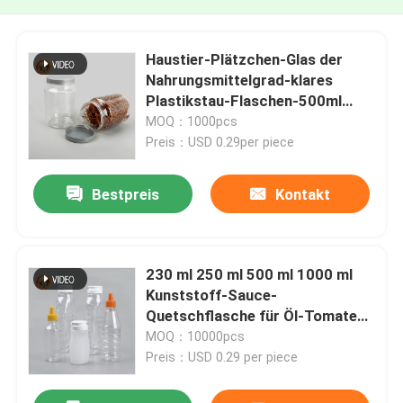
Haustier-Plätzchen-Glas der
Nahrungsmittelgrad-klares
Plastikstau-Flaschen-500ml
2000ml
MOQ：1000pcs
Preis：USD 0.29per piece
Bestpreis
Kontakt
230 ml 250 ml 500 ml 1000 ml
Kunststoff-Sauce-
Quetschflasche für Öl-Tomaten-
BBQ-Sauce-Ketchup
MOQ：10000pcs
Preis：USD 0.29 per piece