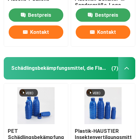
Sondergröße-Logo
Bestpreis
Bestpreis
Plastikpressungs-Soßen-Flasche
Kontakt
Kontakt
Waschmittel-Flasche
Schädlingsbekämpfungsmittel, die Flaschen verpacke
Schädlingsbekämpfungsmittel, die Flaschen verpacken
(7)
Süßigkeits-Plätzchen-Glas
Plastikflaschenkapsel
Plastikflaschen-Vorformling
PET
Plastik-HAUSTIER
Plastikwürzflaschen
Schädlingsbekämpfungsmittel,
Insektenvertilgungsmittel-