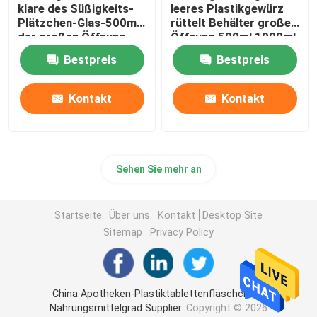
klare des Süßigkeits-
leeres Plastikgewürz
Plätzchen-Glas-500ml
rüttelt Behälter großer
der großen Öffnung
Öffnung 500ml 1000ml
Nahrungsmittelmit
Plastik
Bestpreis
Bestpreis
Schraubverschluss-
Deckeln
Kontakt
Kontakt
Sehen Sie mehr an
Startseite
Über uns
Kontakt
Desktop Site
Sitemap
Privacy Policy
China Apotheken-Plastiktablettenfläschchen-
Nahrungsmittelgrad Supplier.
Copyright © 2026