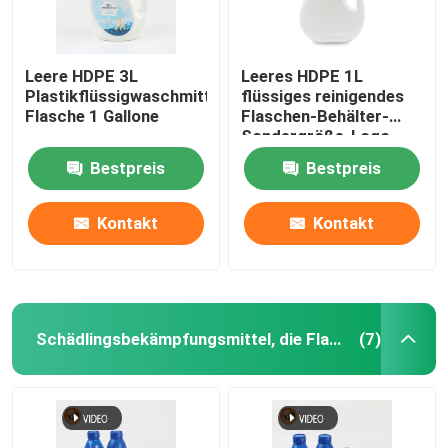
Leere HDPE 3L
Leeres HDPE 1L
Plastikflüssigwaschmittel-
flüssiges reinigendes
Flasche 1 Gallone
Flaschen-Behälter-
Sondergröße-Logo
Bestpreis
Bestpreis
Kontakt
Kontakt
Schädlingsbekämpfungsmittel, die Flaschen verpacken
(7)