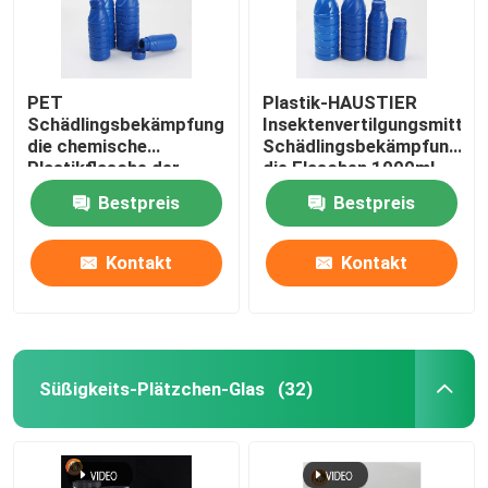
PET
Plastik-HAUSTIER
Schädlingsbekämpfungsmittel,
Insektenvertilgungsmittel-
die chemische
Schädlingsbekämpfungsmit
Plastikflasche der
die Flaschen 1000ml
Flaschen-100ml 200ml
verpacken
Bestpreis
Bestpreis
500ml 1000ml
verpacken
Kontakt
Kontakt
Süßigkeits-Plätzchen-Glas
(32)