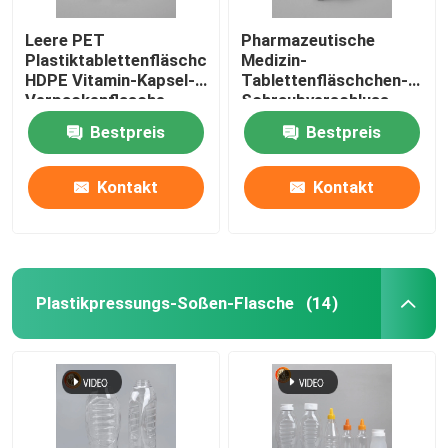
Leere PET
Pharmazeutische
Plastiktablettenfläschchen
Medizin-
HDPE Vitamin-Kapsel-
Tablettenfläschchen-
Verpackenflasche
Schraubverschluss-
Pillen-Behälter
Bestpreis
Bestpreis
Kontakt
Kontakt
Plastikpressungs-Soßen-Flasche
(14)