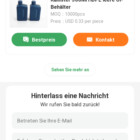
Behälter
MOQ：10000pcs
Plastikpressungs-Soßen-Flasche
Preis：USD 0.33 per piece
Waschmittel-Flasche
Bestpreis
Kontakt
Schädlingsbekämpfungsmittel, die Flaschen verpacke
Sehen Sie mehr an
Süßigkeits-Plätzchen-Glas
Hinterlass eine Nachricht
Plastikflaschenkapsel
Wir rufen Sie bald zurück!
Plastikflaschen-Vorformling
Plastikwürzflaschen