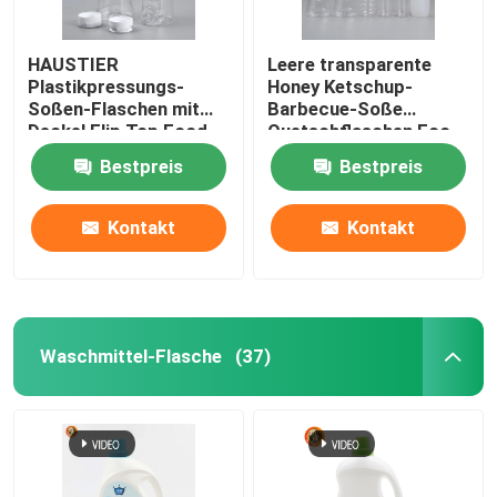
HAUSTIER
Leere transparente
Plastikpressungs-
Honey Ketschup-
Soßen-Flaschen mit
Barbecue-Soße
Deckel Flip Top Food
Quetschflaschen Eco
Grade
freundlich
Bestpreis
Bestpreis
Kontakt
Kontakt
Waschmittel-Flasche
(37)