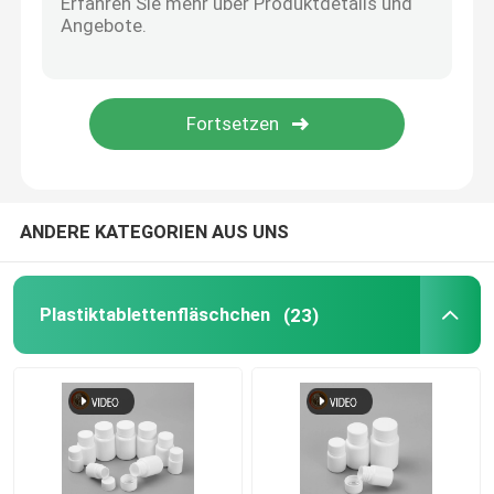
Plastikgewürz-Flaschen
Plastikstau-Flasche
Plastikdesinfizierer-Flasche
ANDERE KATEGORIEN AUS UNS
Motoröl-Flasche
Plastiktablettenfläschchen
(23)
Fertigen Sie verpackende Kästen besonders an
Plastikflüssige Flasche e