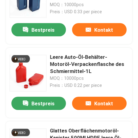
MOQ：10000pcs
Preis：USD 0.33 per piece
VR Show
Bestpreis
Kontakt
Über uns
Fabrik Tour
Leere Auto-Öl-Behälter-
Motoröl-Verpackenflasche des
Schmiermittel-1L
Qualitätskontrolle
MOQ：10000pcs
Preis：USD 0.22 per piece
Kontakt
Bestpreis
Kontakt
Nachrichten
Glattes Oberflächenmotoröl-
Plastiktablettenfläschchen
Kanister 500Ml HDPE leere Öl-