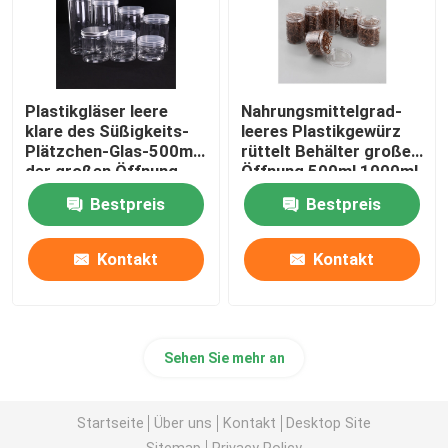
Plastikgläser leere
Nahrungsmittelgrad-
klare des Süßigkeits-
leeres Plastikgewürz
Plätzchen-Glas-500ml
rüttelt Behälter großer
der großen Öffnung
Öffnung 500ml 1000ml
Nahrungsmittelmit
Plastik
Bestpreis
Bestpreis
Schraubverschluss-
Deckeln
Kontakt
Kontakt
Sehen Sie mehr an
Startseite
Über uns
Kontakt
Desktop Site
Sitemap
Privacy Policy